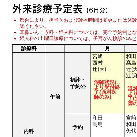
外来診療予定表
【6月分】
都合により、担当医および診療時間は変更または休診
認ください。
耳鼻いんこう科・婦人科については、完全予約制とな
婦人科の土曜日診療については、子宮がん検診のみと
診療科
月
宮﨑
和田
西村
髙島
辻(大)
辻(大
辻(麻
初診・
混雑状況に
予約外
より受付終
混
了(西村医
よ
午前
師のみ)
了(
師の
和田
宮﨑
髙島
和田
予約
矢代
内科