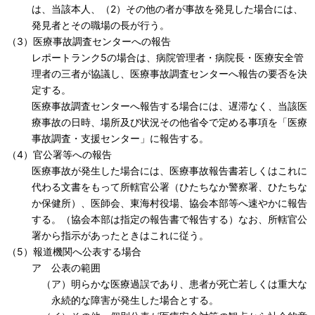
は、当該本人、（2）その他の者が事故を発見した場合には、
発見者とその職場の長が行う。
（3）医療事故調査センターへの報告
レポートランク5の場合は、病院管理者・病院長・医療安全管
理者の三者が協議し、医療事故調査センターへ報告の要否を決
定する。
医療事故調査センターへ報告する場合には、遅滞なく、当該医
療事故の日時、場所及び状況その他省令で定める事項を「医療
事故調査・支援センター」に報告する。
（4）官公署等への報告
医療事故が発生した場合には、医療事故報告書若しくはこれに
代わる文書をもって所轄官公署（ひたちなか警察署、ひたちな
か保健所）、医師会、東海村役場、協会本部等へ速やかに報告
する。（協会本部は指定の報告書で報告する）なお、所轄官公
署から指示があったときはこれに従う。
（5）報道機関へ公表する場合
ア 公表の範囲
（ア）明らかな医療過誤であり、患者が死亡若しくは重大な
永続的な障害が発生した場合とする。