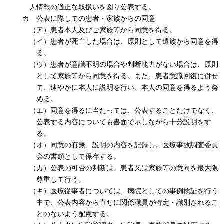
人情報の適正な取扱いを図り公表する。
カ 公表に際しての患者・家族からの同意
（ア）患者本人及びご家族等から同意を得る。
（イ）患者が死亡した場合は、原則として遺族から同意を得
る。
（ウ）患者が意識不明の場合や判断能力がない場合は、原則
として家族等から同意を得る。また、患者意識回復に併せ
て、速やかに本人に説明を行い、本人の同意を得るよう努
める。
（エ）同意を得るに当たっては、公表することだけでなく、
公表する内容についても書面で示しながら十分説明をす
る。
（オ）同意の有無、説明の内容を記録し、医療事故調査委員
会の書類として保存する。
（カ）公表の可否の判断は、患者又は家族等の意向を最大限
尊重して行う。
（キ）医療従事者については、病院としての事例検証を行う
中で、公表内容から直ちに関係職員が特定・識別されるこ
とのないよう配慮する。