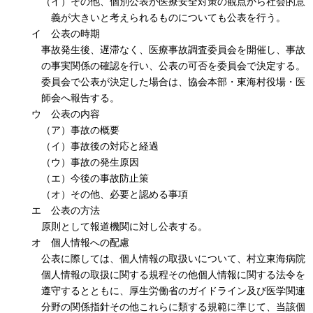
（イ）その他、個別公表が医療安全対策の観点から社会的意
義が大きいと考えられるものについても公表を行う。
イ 公表の時期
事故発生後、遅滞なく、医療事故調査委員会を開催し、事故
の事実関係の確認を行い、公表の可否を委員会で決定する。
委員会で公表が決定した場合は、協会本部・東海村役場・医
師会へ報告する。
ウ 公表の内容
（ア）事故の概要
（イ）事故後の対応と経過
（ウ）事故の発生原因
（エ）今後の事故防止策
（オ）その他、必要と認める事項
エ 公表の方法
原則として報道機関に対し公表する。
オ 個人情報への配慮
公表に際しては、個人情報の取扱いについて、村立東海病院
個人情報の取扱に関する規程その他個人情報に関する法令を
遵守するとともに、厚生労働省のガイドライン及び医学関連
分野の関係指針その他これらに類する規範に準じて、当該個