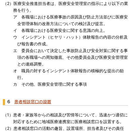
（2）医療安全推進担当者は、医療安全管理室の指示により以下の業
務を行う。
ア 各職場における医療事故の原因及び防止方法並びに医療安
全管理体制の改善方法についての検討及び提言。
イ 各職場における医療安全に関する意識の向上。
ウ インシデント（ヒヤリ・ハット）体験報告の内容の分析及
び報告書の作成。
エ 委員会において決定した事故防止及び安全対策に関する事
項の各職場への周知徹底、その他委員会及び医療安全管理室
との連絡調整。
オ 職員の対するインシデント体験報告の積極的な提出の励
行。
カ その他、医療安全管理に関する事項
6
患者相談窓口の設置
（1）患者・家族等からの相談及び苦情等について、迅速かつ適切に
対応するために地域医療連携室に医療相談窓口を設置する。
（2）患者相談窓口の活動の趣旨、設置場所、担当者及びその責任