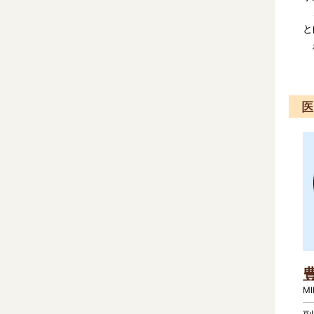
こ
と
患
医
MI