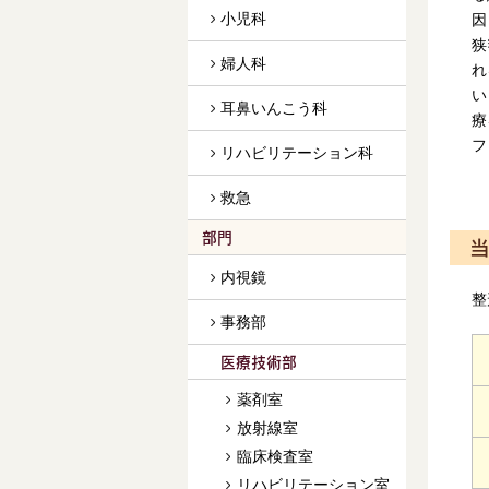
小児科
因
狭
婦人科
れ
い
耳鼻いんこう科
療
フ
リハビリテーション科
救急
部門
当
内視鏡
整
事務部
医療技術部
薬剤室
放射線室
臨床検査室
リハビリテーション室