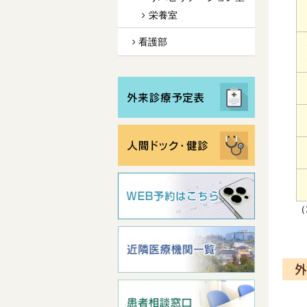
栄養室
看護部
（
外