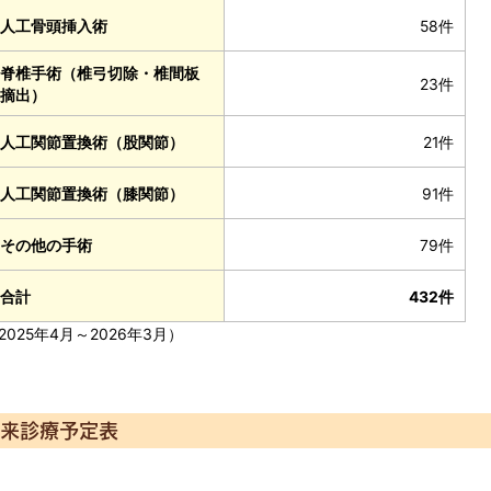
人工骨頭挿入術
58件
脊椎手術（椎弓切除・椎間板
23件
摘出）
人工関節置換術（股関節）
21件
人工関節置換術（膝関節）
91件
その他の手術
79件
合計
432件
2025年4月～2026年3月）
来診療予定表