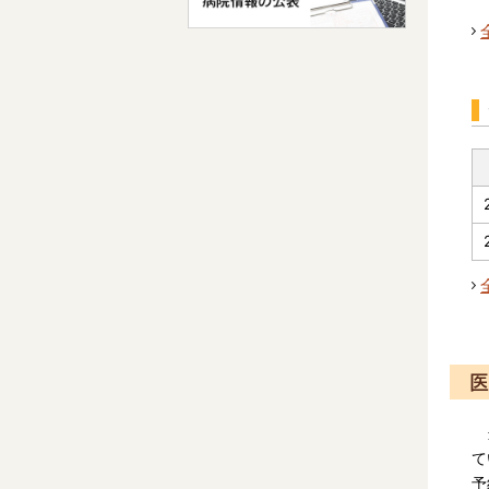
医
当
て
予