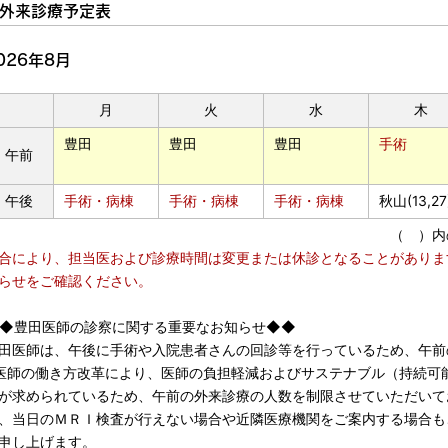
外来診療予定表
026年8月
月
火
水
木
豊田
豊田
豊田
手術
午前
午後
手術・病棟
手術・病棟
手術・病棟
秋山(13,27
（ ）内
合により、担当医および診療時間は変更または休診となることがありま
らせをご確認ください。
◆豊田医師の診察に関する重要なお知らせ◆◆
田医師は、午後に手術や入院患者さんの回診等を行っているため、午前
医師の働き方改革により、医師の負担軽減およびサステナブル（持続可
が求められているため、午前の外来診療の人数を制限させていただいて
、当日のＭＲＩ検査が行えない場合や近隣医療機関をご案内する場合も
申し上げます。