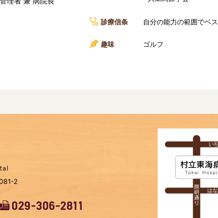
管理者 兼 病院長
診療信条
自分の能力の範囲でベス
趣味
ゴルフ
81-2