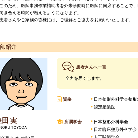
のため、医師事務作業補助者を外来診察時に医師に同席することで、
向き合える時間が増えるようになります。
者さんやご家族の皆様には、ご理解とご協力をお願いいたします。
師紹介
患者さんへ一言
全力を尽くします。
資格
日本整形外科学会整形
認定産業医
豊田 実
所属学会
日本整形外科学会
NORU TOYODA
日本臨床整形外科学会
人工関節学会