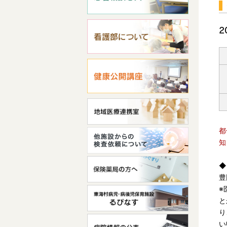
2
都
知
◆
豊
※
と
り
い