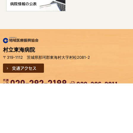
村立東海病院
〒319-1112 茨城県那珂郡東海村大字村松2081-2
交通アクセス
地域医療連携室
：
029-282-2212
（直通）
健診・人間ドック室
：
029-282-2614
（直通）
予防接種・乳幼児健診
：
029-282-2615
（直通）
お問い合わせ
サイトマップ
個人情報保護方針
よくあるご質問
アクセシビリティについて