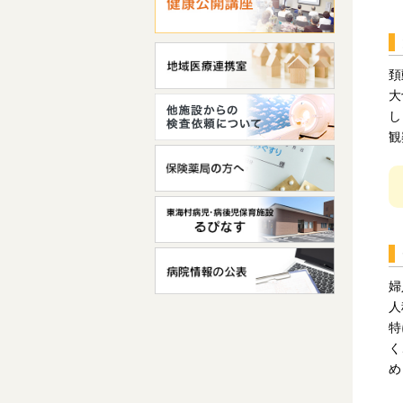
頚
大
し
観
婦
人
特
く
め