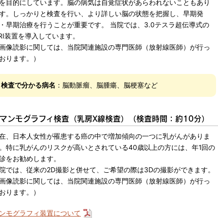
を目的にしています。脳の病気は自覚症状があらわれないこともあり
す。しっかりと検査を行い、より詳しい脳の状態を把握し、早期発
・早期治療を行うことが重要です。 当院では、3.0テスラ超伝導式の
RI装置を導入しています。
画像読影に関しては、当院関連施設の専門医師（放射線医師）が行っ
おります。）
検査で分かる病名
：脳動脈瘤、脳腫瘍、脳梗塞など
マンモグラフィ検査（乳房X線検査）（検査時間：約10分）
在、日本人女性が罹患する癌の中で増加傾向の一つに乳がんがありま
。特に乳がんのリスクが高いとされている40歳以上の方には、年1回の
診をお勧めします。
院では、従来の2D撮影と併せて、ご希望の際は3Dの撮影ができます。
画像読影に関しては、当院関連施設の専門医師（放射線医師）が行っ
おります。）
ンモグラフィ装置について