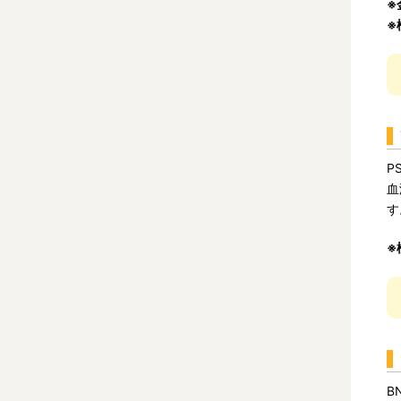
※
※
P
血
す
※
B