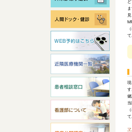
ど
ま
見
M
（
て
現
す
健
当
（
て
マ