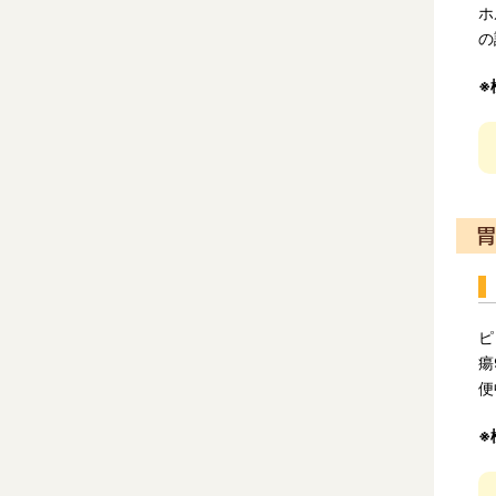
ホ
の
※
胃
ピ
瘍
便
※