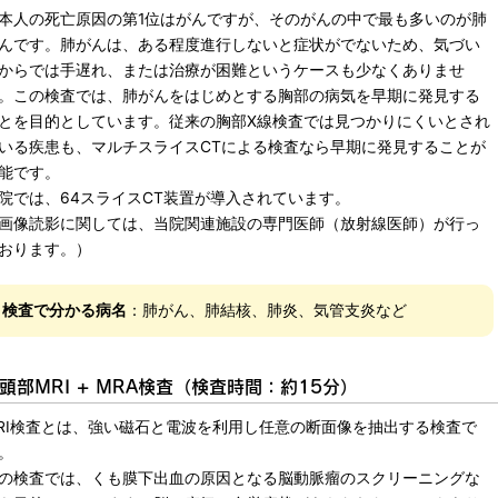
本人の死亡原因の第1位はがんですが、そのがんの中で最も多いのが肺
んです。肺がんは、ある程度進行しないと症状がでないため、気づい
からでは手遅れ、または治療が困難というケースも少なくありませ
。この検査では、肺がんをはじめとする胸部の病気を早期に発見する
とを目的としています。従来の胸部X線検査では見つかりにくいとされ
いる疾患も、マルチスライスCTによる検査なら早期に発見することが
能です。
院では、64スライスCT装置が導入されています。
画像読影に関しては、当院関連施設の専門医師（放射線医師）が行っ
おります。）
検査で分かる病名
：肺がん、肺結核、肺炎、気管支炎など
頭部MRI + MRA検査（検査時間：約15分）
RI検査とは、強い磁石と電波を利用し任意の断面像を抽出する検査で
。
の検査では、くも膜下出血の原因となる脳動脈瘤のスクリーニングな