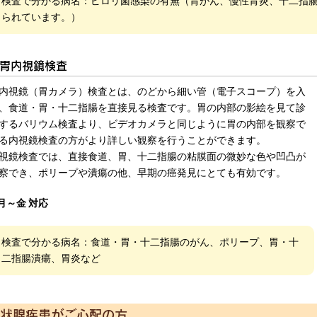
検査で分かる病名：ピロリ菌感染の有無（胃がん、慢性胃炎、十二指
られています。）
胃内視鏡検査
内視鏡（胃カメラ）検査とは、のどから細い管（電子スコープ）を入
、食道・胃・十二指腸を直接見る検査です。胃の内部の影絵を見て診
するバリウム検査より、ビデオカメラと同じように胃の内部を観察で
る内視鏡検査の方がより詳しい観察を行うことができます。
視鏡検査では、直接食道、胃、十二指腸の粘膜面の微妙な色や凹凸が
察でき、ポリープや潰瘍の他、早期の癌発見にとても有効です。
月～金 対応
検査で分かる病名：食道・胃・十二指腸のがん、ポリープ、胃・十
二指腸潰瘍、胃炎など
状腺疾患がご心配の方