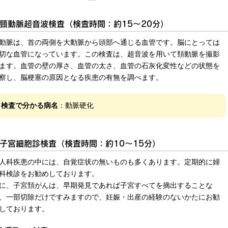
頸動脈超音波検査（検査時間：約15～20分）
動脈は、首の両側を大動脈から頭部へ通じる血管です。脳にとっては
切な血管になっています。この検査は、超音波を用いて頚動脈を撮影
ます。血管の壁の厚さ、血管の太さ、血管の石灰化変性などの状態を
察し、脳梗塞の原因となる疾患の有無を調べます。
検査で分かる病名
：動脈硬化
子宮細胞診検査（検査時間：約10～15分）
人科疾患の中には、自覚症状の無いものも多くあります。定期的に婦
科検診をお勧めしております。
に、子宮頚がんは、早期発見であれば子宮すべてを摘出することな
、一部切除だけですみますので、妊娠・出産の経験のないかたにお勧
しております。