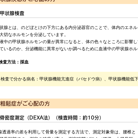
甲状腺検査
状腺とは、のどぼとけの下方にある内分泌器官のことで、体内のエネル
大切なホルモンを分泌しています。
液中の甲状腺ホルモンの量が異常になると、体の色々なところに影響し
ているのか、分泌機能に異常がないか調べるために血液中の甲状腺ホル
検査方法：採血
検査で分かる病名：甲状腺機能亢進症（バセドウ病）、甲状腺機能低
粗鬆症がご心配の方
骨密度測定（DEXA法）（検査時間：約10分）
線透過率の差を利用して骨量を測定する方法で、測定対象骨は、腰椎と