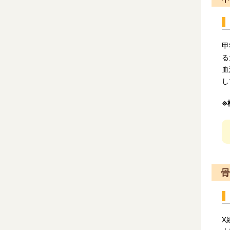
甲
る
血
し
※
骨
X