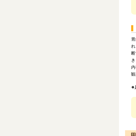
胃
れ
断
き
内
観
※
甲