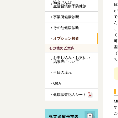
協会けんぽ
日
生活習慣病予防健診
が
て
事業所健康診断
ん
その他健康診断
こ
て
オプション検査
可
当
その他のご案内
（
お申し込み・お支払い
て
結果表について
当日の流れ
Q&A
健康診査記入シート
M
す
こ