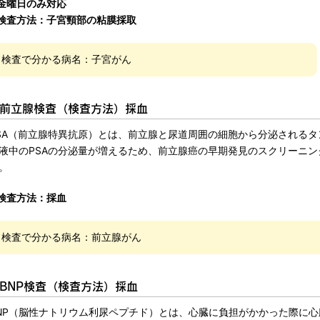
金曜日のみ対応
検査方法：子宮頸部の粘膜採取
検査で分かる病名：子宮がん
前立腺検査（検査方法）採血
SA（前立腺特異抗原）とは、前立腺と尿道周囲の細胞から分泌される
液中のPSAの分泌量が増えるため、前立腺癌の早期発見のスクリーニン
。
検査方法：採血
検査で分かる病名：前立腺がん
BNP検査（検査方法）採血
NP（脳性ナトリウム利尿ペプチド）とは、心臓に負担がかかった際に