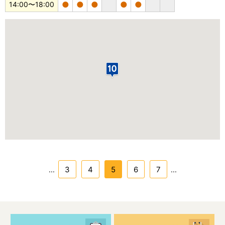
●
●
●
●
●
14:00〜18:00
3
4
5
6
7
...
...