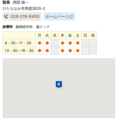
院長
岡部 慎一
ひたちなか市馬渡2835-2
029-219-8400
ホームページ
診療科
脳神経外科、脳ドック
月
火
水
木
金
土
日
祝
●
●
●
●
●
8：30～11：30
●
●
●
●
●
13：30～16：30