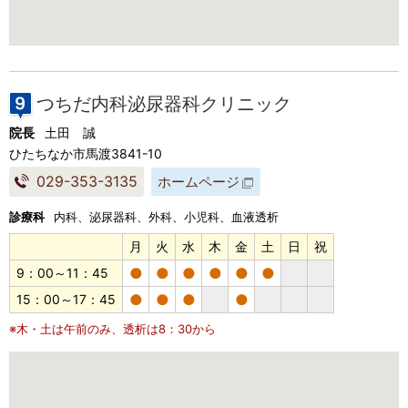
つちだ内科泌尿器科クリニック
院長
土田 誠
ひたちなか市馬渡3841-10
029-353-3135
ホームページ
診療科
内科、泌尿器科、外科、小児科、血液透析
月
火
水
木
金
土
日
祝
●
●
●
●
●
●
9：00～11：45
●
●
●
●
15：00～17：45
※木・土は午前のみ、透析は8：30から