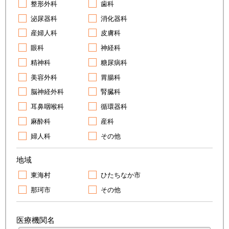
整形外科
歯科
泌尿器科
消化器科
産婦人科
皮膚科
眼科
神経科
精神科
糖尿病科
美容外科
胃腸科
脳神経外科
腎臓科
耳鼻咽喉科
循環器科
麻酔科
産科
婦人科
その他
地域
東海村
ひたちなか市
那珂市
その他
医療機関名