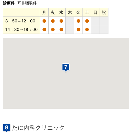
診療科
耳鼻咽喉科
月
火
水
木
金
土
日
祝
●
●
●
●
●
8：50～12：00
●
●
●
●
●
14：30～18：00
たに内科クリニック