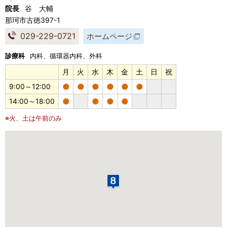
院長
谷 大輔
那珂市古徳397-1
029-229-0721
ホームページ
診療科
内科、循環器内科、外科
月
火
水
木
金
土
日
祝
●
●
●
●
●
●
9:00～12:00
●
●
●
●
14:00～18:00
※火、土は午前のみ