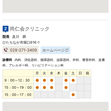
尚仁会クリニック
院長
及川 舜
ひたちなか市堀口616-1
029-271-3409
ホームページ
診療科
内科、消化器科、循環器科、泌尿器科、外科、整形外科、皮膚
科、アレルギー科、リハビリテーション科
月
火
水
木
金
土
日
祝
●
●
●
●
●
9：00～12：30
●
●
●
●
15：00～19：00
●
15：00～17：00