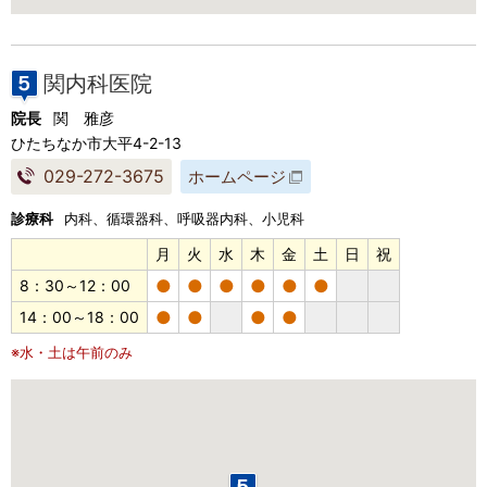
関内科医院
院長
関 雅彦
ひたちなか市大平4-2-13
029-272-3675
ホームページ
診療科
内科、循環器科、呼吸器内科、小児科
月
火
水
木
金
土
日
祝
●
●
●
●
●
●
8：30～12：00
●
●
●
●
14：00～18：00
※水・土は午前のみ