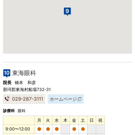
東海眼科
院長
橋本 和彦
那珂郡東海村船場732-31
029-287-3111
ホームページ
診療科
眼科
月
火
水
木
金
土
日
祝
●
●
●
●
●
9:00〜12:00