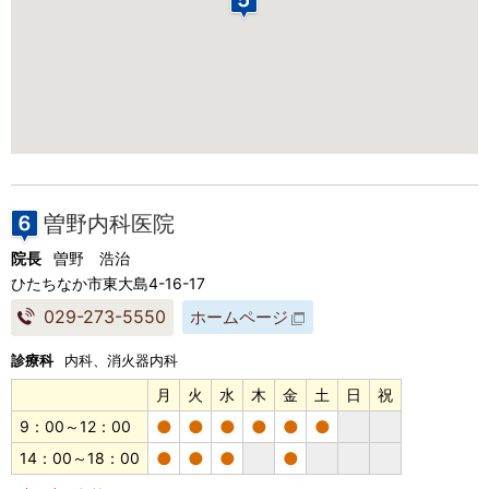
曽野内科医院
院長
曽野 浩治
ひたちなか市東大島4-16-17
029-273-5550
ホームページ
診療科
内科、消火器内科
月
火
水
木
金
土
日
祝
●
●
●
●
●
●
9：00～12：00
●
●
●
●
14：00～18：00